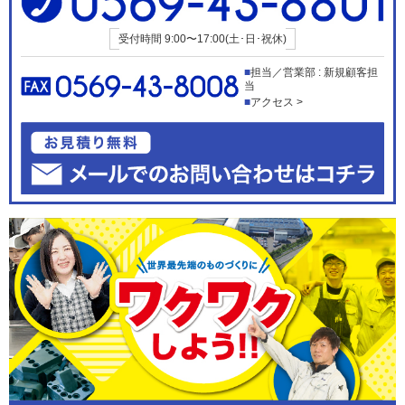
受付時間
9:00〜17:00(土･日･祝休)
担当／営業部 : 新規顧客担
当
アクセス >