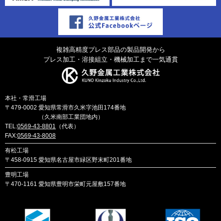
複雑高精度プレス部品の製品開発から
プレス加工・溶接組立・機械加工まで一気通貫
本社・常滑工場
〒479-0002
愛知県常滑市久米字池田174番地
（久米南部工業団地内）
TEL:
0569-43-8801
（代表）
FAX:
0569-43-8008
有松工場
〒458-0915
愛知県名古屋市緑区野末町201番地
豊明工場
〒470-1161
愛知県豊明市栄町元屋敷157番地