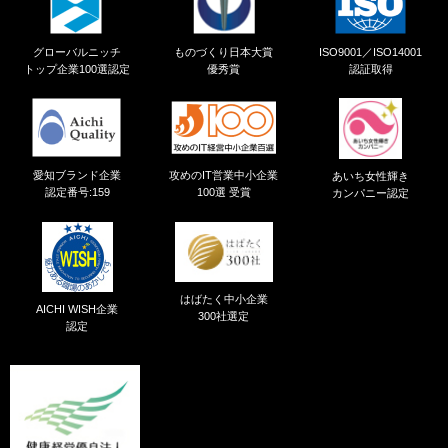
グローバルニッチ
ものづくり日本大賞
ISO9001／ISO14001
トップ企業100選認定
優秀賞
認証取得
愛知ブランド企業
攻めのIT営業中小企業
あいち女性輝き
認定番号:159
100選 受賞
カンパニー認定
はばたく中小企業
AICHI WISH企業
300社選定
認定