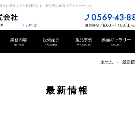
発から量産まで一貫対応する、愛知県の金属加工メーカーです。
70年史
業務内容
設備紹介
製品事例
動画ギャラリー
SERVICE
FACILITES
PRODUCTS
GALLERY
ホーム
最新情
最新情報