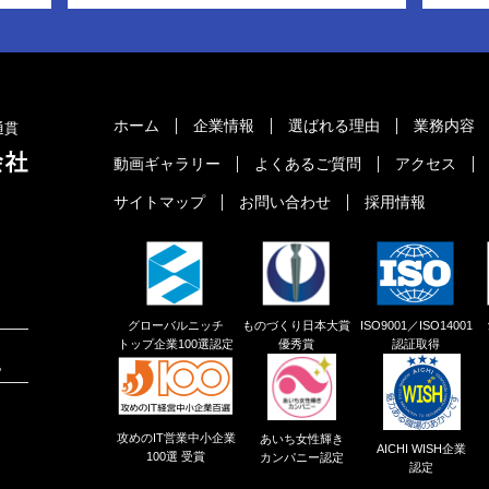
ホーム
企業情報
選ばれる理由
業務内容
通貫
動画ギャラリー
よくあるご質問
アクセス
サイトマップ
お問い合わせ
採用情報
グローバルニッチ
ものづくり日本大賞
ISO9001／ISO14001
トップ企業100選認定
優秀賞
認証取得
地
攻めのIT営業中小企業
あいち女性輝き
AICHI WISH企業
100選 受賞
カンパニー認定
認定