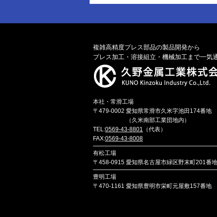
複雑高精度プレス部品の製品開発から
プレス加工・溶接組立・機械加工まで一気
本社・常滑工場
〒479-0002
愛知県常滑市久米字池田174番地
（久米南部工業団地内）
TEL:
0569-43-8801
（代表）
FAX:
0569-43-8008
有松工場
〒458-0915
愛知県名古屋市緑区野末町201番
豊明工場
〒470-1161
愛知県豊明市栄町元屋敷157番地