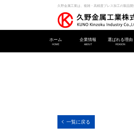
久野金属工業は、複雑・高精度プレス加工の製品開
ホーム
企業情報
選ばれる理由
HOME
ABOUT
REASON
一覧に戻る