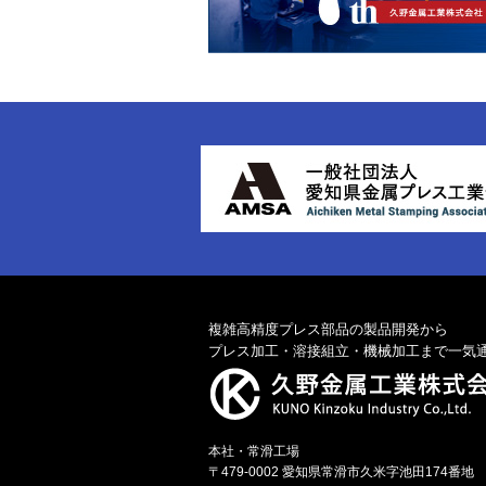
複雑高精度プレス部品の製品開発から
プレス加工・溶接組立・機械加工まで一気
本社・常滑工場
〒479-0002
愛知県常滑市久米字池田174番地