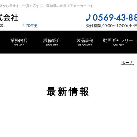
発から量産まで一貫対応する、愛知県の金属加工メーカーです。
70年史
業務内容
設備紹介
製品事例
動画ギャラリー
SERVICE
FACILITES
PRODUCTS
GALLERY
ホーム
最新情報