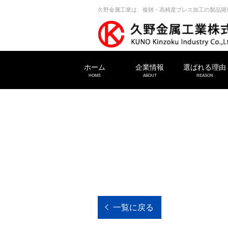
久野金属工業は、複雑・高精度プレス加工の製品開
ホーム
企業情報
選ばれる理由
HOME
ABOUT
REASON
一覧に戻る