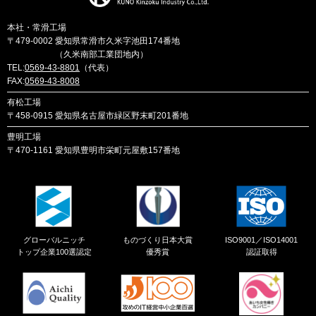
本社・常滑工場
〒479-0002
愛知県常滑市久米字池田174番地
（久米南部工業団地内）
TEL:
0569-43-8801
（代表）
FAX:
0569-43-8008
有松工場
〒458-0915
愛知県名古屋市緑区野末町201番地
豊明工場
〒470-1161
愛知県豊明市栄町元屋敷157番地
グローバルニッチ
ものづくり日本大賞
ISO9001／ISO14001
トップ企業100選認定
優秀賞
認証取得