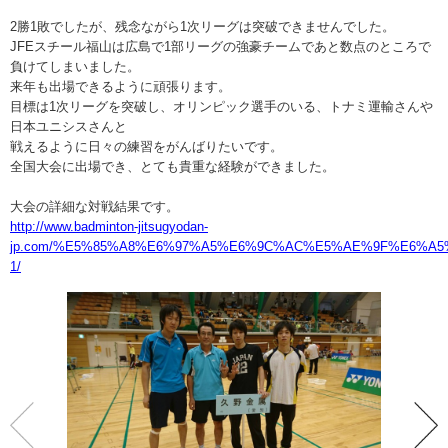
2勝1敗でしたが、残念ながら1次リーグは突破できませんでした。
JFEスチール福山は広島で1部リーグの強豪チームであと数点のところで
負けてしまいました。
来年も出場できるように頑張ります。
目標は1次リーグを突破し、オリンピック選手のいる、トナミ運輸さんや
日本ユニシスさんと
戦えるように日々の練習をがんばりたいです。
全国大会に出場でき、とても貴重な経験ができました。
大会の詳細な対戦結果です。
http://www.badminton-jitsugyodan-
jp.com/%E5%85%A8%E6%97%A5%E6%9C%AC%E5%AE%9F%E6%A
1/