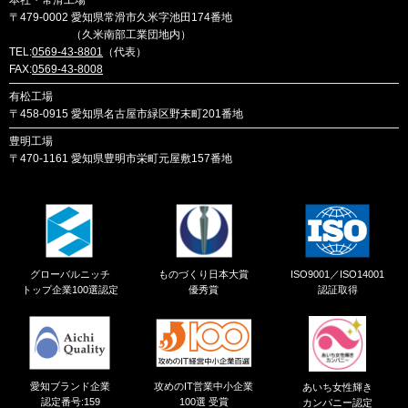
本社・常滑工場
〒479-0002
愛知県常滑市久米字池田174番地
（久米南部工業団地内）
TEL:
0569-43-8801
（代表）
FAX:
0569-43-8008
有松工場
〒458-0915
愛知県名古屋市緑区野末町201番地
豊明工場
〒470-1161
愛知県豊明市栄町元屋敷157番地
グローバルニッチ
ものづくり日本大賞
ISO9001／ISO14001
トップ企業100選認定
優秀賞
認証取得
愛知ブランド企業
攻めのIT営業中小企業
あいち女性輝き
認定番号:159
100選 受賞
カンパニー認定