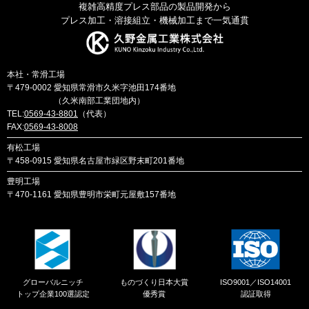
複雑高精度プレス部品の製品開発から
プレス加工・溶接組立・機械加工まで一気通貫
本社・常滑工場
〒479-0002
愛知県常滑市久米字池田174番地
（久米南部工業団地内）
TEL:
0569-43-8801
（代表）
FAX:
0569-43-8008
有松工場
〒458-0915
愛知県名古屋市緑区野末町201番地
豊明工場
〒470-1161
愛知県豊明市栄町元屋敷157番地
グローバルニッチ
ものづくり日本大賞
ISO9001／ISO14001
トップ企業100選認定
優秀賞
認証取得