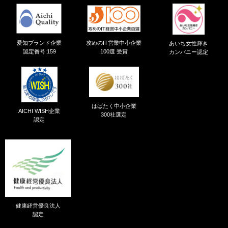
愛知ブランド企業
攻めのIT営業中小企業
あいち女性輝き
認定番号:159
100選 受賞
カンパニー認定
はばたく中小企業
AICHI WISH企業
300社選定
認定
健康経営優良法人
認定