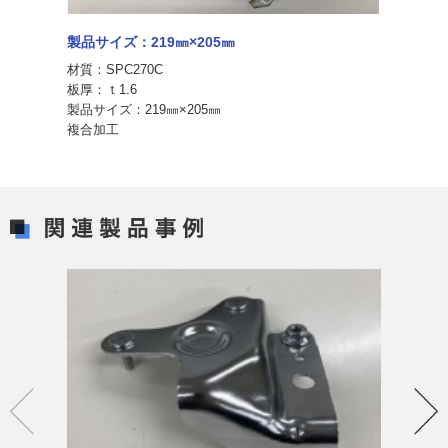
製品サイズ：219㎜×205㎜
材質：SPC270C
板厚：ｔ1.6
製品サイズ：219㎜×205㎜
複合加工