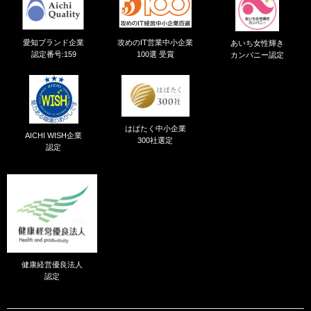
愛知ブランド企業
攻めのIT営業中小企業
あいち女性輝き
認定番号:159
100選 受賞
カンパニー認定
はばたく中小企業
AICHI WISH企業
300社選定
認定
健康経営優良法人
認定