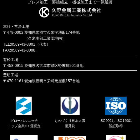
プレス加工・溶接組立・機械加工まで一気通貫
本社・常滑工場
〒479-0002
愛知県常滑市久米字池田174番地
（久米南部工業団地内）
TEL:
0569-43-8801
（代表）
FAX:
0569-43-8008
有松工場
〒458-0915
愛知県名古屋市緑区野末町201番地
豊明工場
〒470-1161
愛知県豊明市栄町元屋敷157番地
グローバルニッチ
ものづくり日本大賞
ISO9001／ISO14001
トップ企業100選認定
優秀賞
認証取得