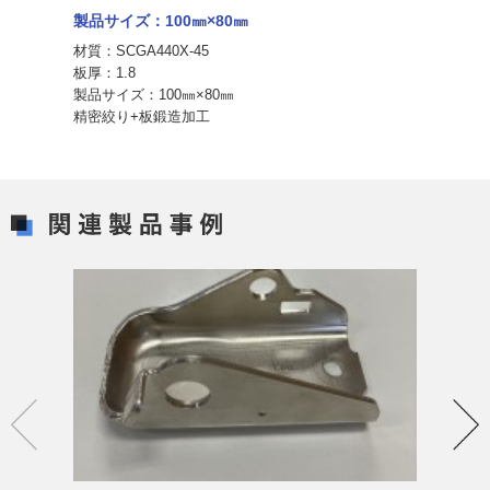
製品サイズ：100㎜×80㎜
材質：SCGA440X-45
板厚：1.8
製品サイズ：100㎜×80㎜
精密絞り+板鍛造加工