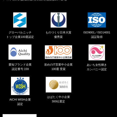
グローバルニッチ
ものづくり日本大賞
ISO9001／ISO14001
トップ企業100選認定
優秀賞
認証取得
愛知ブランド企業
攻めのIT営業中小企業
あいち女性輝き
認定番号:159
100選 受賞
カンパニー認定
はばたく中小企業
AICHI WISH企業
300社選定
認定