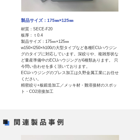
製品サイズ：175㎜×125㎜
材質：SECE-F20
板厚：ｔ0.4
製品サイズ：175㎜×125㎜
w150×l250×h100の大型タイプなど各種ECUハウジン
グのタイプに対応しています。深絞りや、複雑形状な
ど量産準備中のECUハウジングが6種類あります。 只
今問い合わせを多く頂いております。
ECUハウジングのプレス加工は久野金属工業にお任せ
ください。
精密絞り+板鍛造加工／メッキ材・難溶接材のスポッ
ト・CO2溶接加工