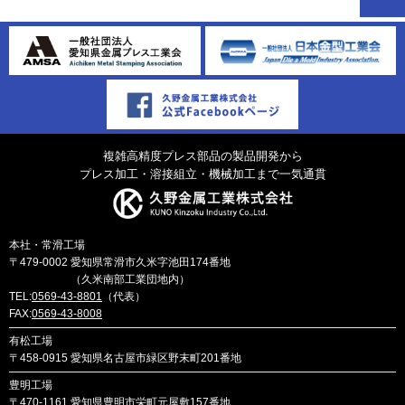
複雑高精度プレス部品の製品開発から
プレス加工・溶接組立・機械加工まで一気通貫
本社・常滑工場
〒479-0002
愛知県常滑市久米字池田174番地
（久米南部工業団地内）
TEL:
0569-43-8801
（代表）
FAX:
0569-43-8008
有松工場
〒458-0915
愛知県名古屋市緑区野末町201番地
豊明工場
〒470-1161
愛知県豊明市栄町元屋敷157番地