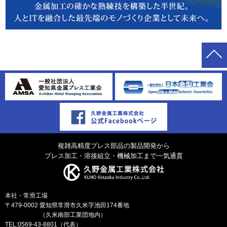
複雑高精度プレス部品の製品開発から
プレス加工・溶接組立・機械加工まで一気通貫
本社・常滑工場
〒479-0002
愛知県常滑市久米字池田174番地
（久米南部工業団地内）
TEL:
0569-43-8801
（代表）