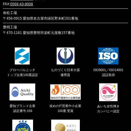
FAX:
0569-43-8008
有松工場
〒458-0915
愛知県名古屋市緑区野末町201番地
豊明工場
〒470-1161
愛知県豊明市栄町元屋敷157番地
グローバルニッチ
ものづくり日本大賞
ISO9001／ISO14001
トップ企業100選認定
優秀賞
認証取得
愛知ブランド企業
攻めのIT営業中小企業
あいち女性輝き
認定番号:159
100選 受賞
カンパニー認定