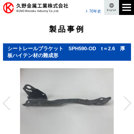
70年史
製品事例
シートレールブラケット SPH590-OD t＝2.6 厚
板ハイテン材の難成形