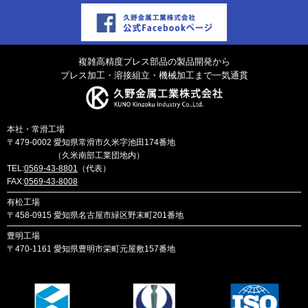
複雑高精度プレス部品の製品開発から
プレス加工・溶接組立・機械加工まで一気通貫
本社・常滑工場
〒479-0002
愛知県常滑市久米字池田174番地
（久米南部工業団地内）
TEL:
0569-43-8801
（代表）
FAX:
0569-43-8008
有松工場
〒458-0915
愛知県名古屋市緑区野末町201番地
豊明工場
〒470-1161
愛知県豊明市栄町元屋敷157番地