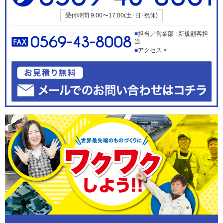
受付時間
9:00〜17:00(土･日･祝休)
担当／営業部 : 新規顧客担
当
アクセス >