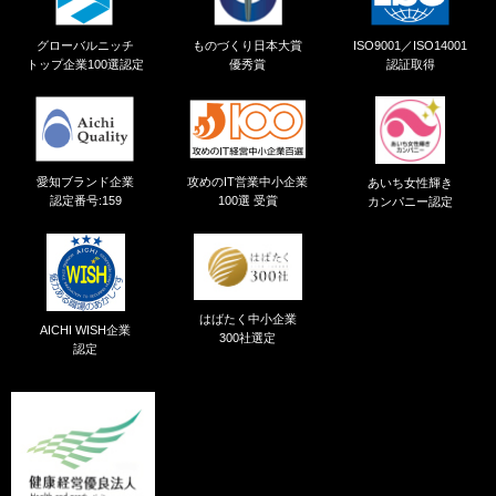
グローバルニッチ
ものづくり日本大賞
ISO9001／ISO14001
トップ企業100選認定
優秀賞
認証取得
愛知ブランド企業
攻めのIT営業中小企業
あいち女性輝き
認定番号:159
100選 受賞
カンパニー認定
はばたく中小企業
AICHI WISH企業
300社選定
認定