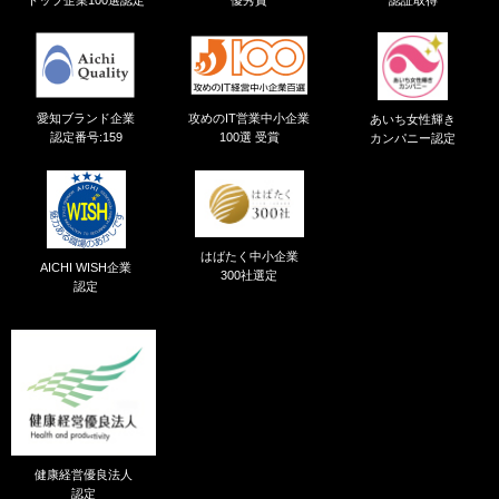
愛知ブランド企業
攻めのIT営業中小企業
あいち女性輝き
認定番号:159
100選 受賞
カンパニー認定
はばたく中小企業
AICHI WISH企業
300社選定
認定
健康経営優良法人
認定