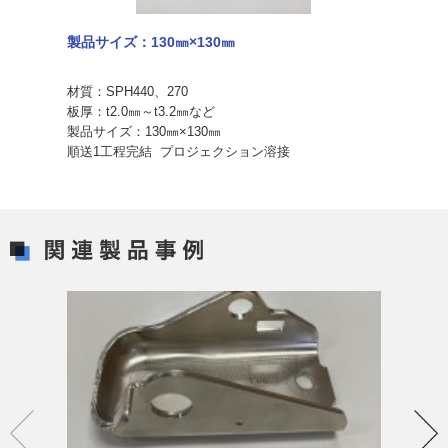
​​​​​​​製品サイズ：130㎜×130㎜
材質：SPH440、270
板厚：t2.0㎜～t3.2㎜など
製品サイズ：130㎜×130㎜
順送1工程完結 プロジェクション溶接