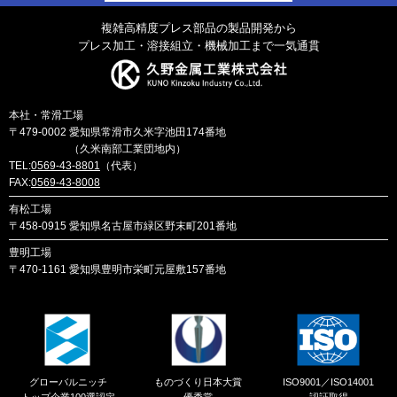
複雑高精度プレス部品の製品開発から
プレス加工・溶接組立・機械加工まで一気通貫
本社・常滑工場
〒479-0002
愛知県常滑市久米字池田174番地
（久米南部工業団地内）
TEL:
0569-43-8801
（代表）
FAX:
0569-43-8008
有松工場
〒458-0915
愛知県名古屋市緑区野末町201番地
豊明工場
〒470-1161
愛知県豊明市栄町元屋敷157番地
グローバルニッチ
ものづくり日本大賞
ISO9001／ISO14001
トップ企業100選認定
優秀賞
認証取得